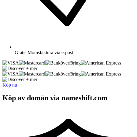
Gratis
Momsfaktura via e-post
+ mer
+ mer
Köp nu
Köp av domän via nameshift.com