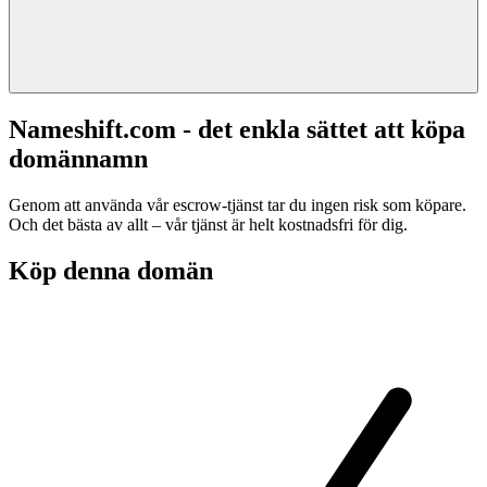
Nameshift.com - det enkla sättet att köpa
domännamn
Genom att använda vår escrow-tjänst tar du ingen risk som köpare.
Och det bästa av allt – vår tjänst är helt kostnadsfri för dig.
Köp denna domän