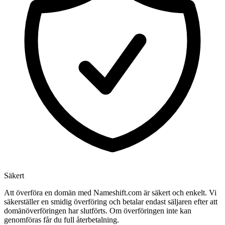
Säkert
Att överföra en domän med Nameshift.com är säkert och enkelt. Vi
säkerställer en smidig överföring och betalar endast säljaren efter att
domänöverföringen har slutförts. Om överföringen inte kan
genomföras får du full återbetalning.