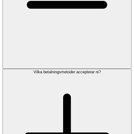
Vilka betalningsmetoder accepterar ni?