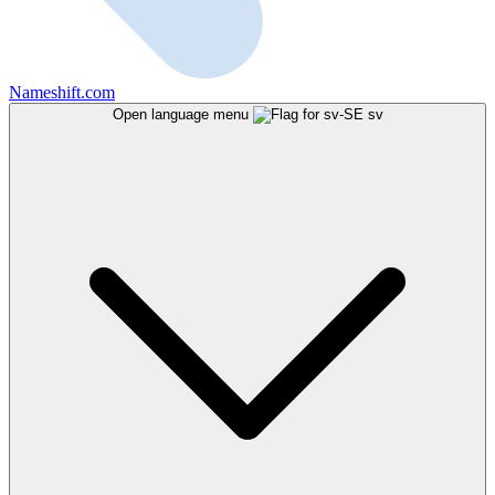
Nameshift.com
Open language menu
sv