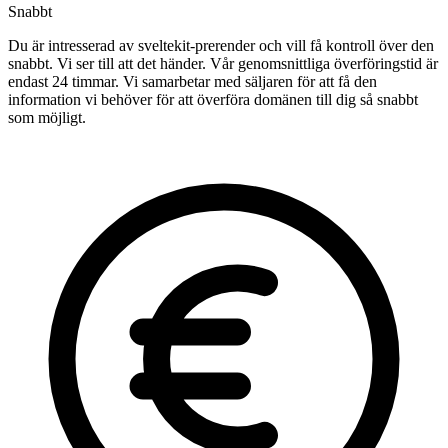
Snabbt
Du är intresserad av sveltekit-prerender och vill få kontroll över den
snabbt. Vi ser till att det händer. Vår genomsnittliga överföringstid är
endast 24 timmar. Vi samarbetar med säljaren för att få den
information vi behöver för att överföra domänen till dig så snabbt
som möjligt.