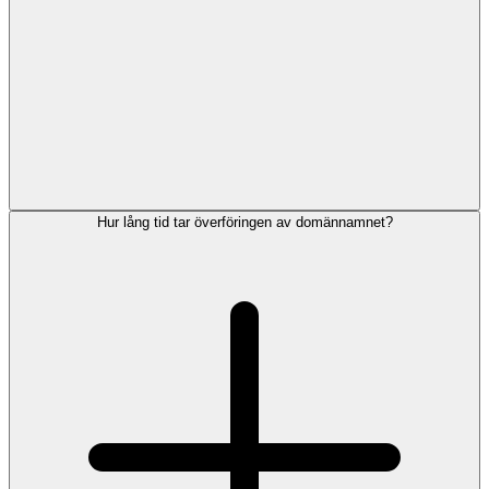
Hur lång tid tar överföringen av domännamnet?